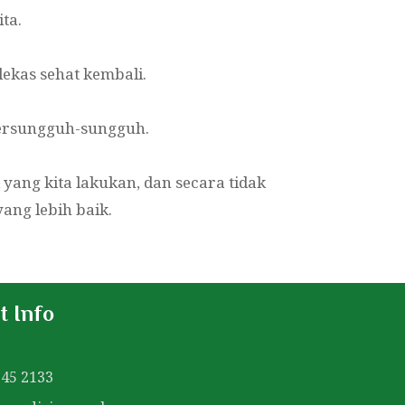
ta.
ekas sehat kembali.
bersungguh-sungguh.
yang kita lakukan, dan secara tidak
ng lebih baik.
t Info
45 2133